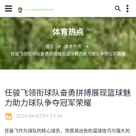
15979708644
体育热点
蚌埠市尼抓禁地378号
eejwu@outlook.com
首页
体育热点
任骏飞领衔球队奋勇拼搏展现篮球魅力助力球队争夺冠军荣耀
任骏飞领衔球队奋勇拼搏展现篮球魅
力助力球队争夺冠军荣耀
2026-06-02 09:53:34
任骏飞作为球队的核心球员，凭借其出色的篮球技巧与强大的